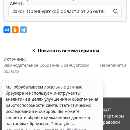
ГАРАНТ:
Показать все материалы
Источник:
Законодательное Собрание Оренбургской
Перепечатка
области
Мы обрабатываем локальные данные
браузера и используем инструменты
аналитики в целях улучшения и обеспечения
работоспособности сайта, статистических
© ООО "НПП "ГАРАНТ-СЕРВИС", 2026. Система ГАРАНТ
исследований и обзоров. Вы можете
выпускается с 1990 года. Компания "Гарант" и ее партнеры
запретить обработку указанных данных в
являются участниками Российской ассоциации правовой
настройках браузера. Пожалуйста,
информации ГАРАНТ.
ознакомьтесь с условиями их обработки
.