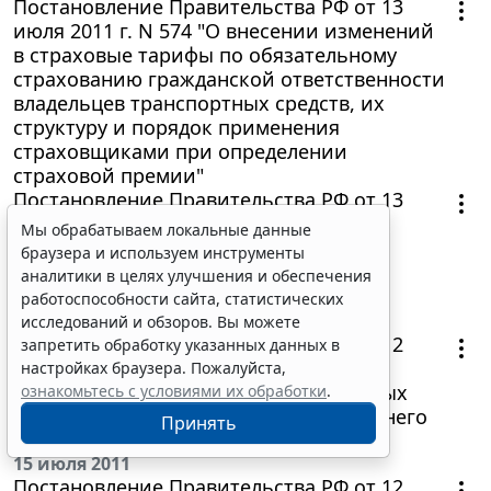
Постановление Правительства РФ от 13
июля 2011 г. N 574 "О внесении изменений
в страховые тарифы по обязательному
страхованию гражданской ответственности
владельцев транспортных средств, их
структуру и порядок применения
страховщиками при определении
страховой премии"
Постановление Правительства РФ от 13
июля 2011 г. N 569 "Об утверждении
Мы обрабатываем локальные данные
Положения об оценке, содержании
браузера и используем инструменты
предмета залога по уголовному делу,
аналитики в целях улучшения и обеспечения
управлении им и обеспечении его
работоспособности сайта, статистических
сохранности"
исследований и обзоров. Вы можете
Постановление Правительства РФ от 12
запретить обработку указанных данных в
июля 2011 г. N 565 "Об утверждении
настройках браузера. Пожалуйста,
перечня товаров, в отношении которых
ознакомьтесь с условиями их обработки
.
допускается переработка для внутреннего
Принять
потребления"
15 июля 2011
Постановление Правительства РФ от 12