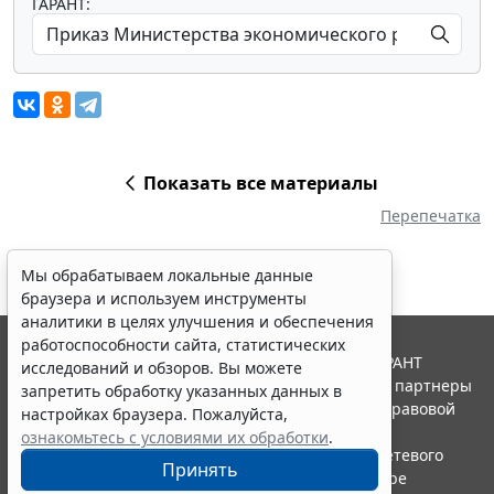
ГАРАНТ:
Показать все материалы
Перепечатка
Мы обрабатываем локальные данные
браузера и используем инструменты
аналитики в целях улучшения и обеспечения
работоспособности сайта, статистических
© ООО "НПП "ГАРАНТ-СЕРВИС", 2026. Система ГАРАНТ
исследований и обзоров. Вы можете
выпускается с 1990 года. Компания "Гарант" и ее партнеры
запретить обработку указанных данных в
являются участниками Российской ассоциации правовой
настройках браузера. Пожалуйста,
информации ГАРАНТ.
ознакомьтесь с условиями их обработки
.
Портал ГАРАНТ.РУ зарегистрирован в качестве сетевого
Принять
издания Федеральной службой по надзору в сфере