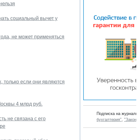
нельзя
чать социальный вычет у
года, не может применяться
, только если они являются
осквы 4 млрд руб.
Подписка на журналы
ть не связана с его
бухгалтерия"
,
"Законо
ере