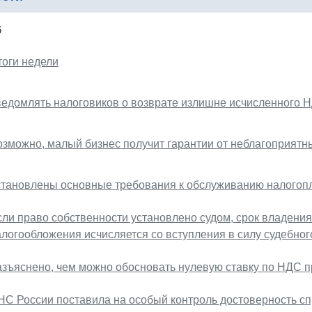
6
тоги недели
ведомлять налоговиков о возврате излишне исчисленного 
озможно, малый бизнес получит гарантии от неблагоприят
становлены основные требования к обслуживанию налогоп
сли право собственности установлено судом, срок владени
алогообложения исчисляется со вступления в силу судебног
азъяснено, чем можно обосновать нулевую ставку по НДС п
НС России поставила на особый контроль достоверность сп