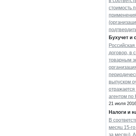
в соответс
стоимость п
применения 
(организаци
подтвердит
Бухучет и 
Российская
договор, в 
товарным зн
организаци
периодическ
выпуском оч
отражается 
агентом по
21 июля 201
Налоги и 
В соответст
месяц 15-го
за месяц). 