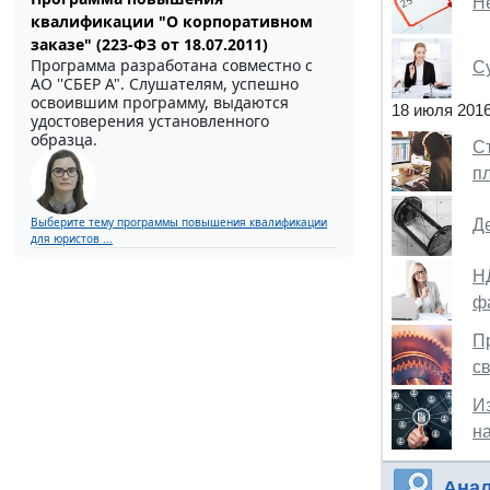
Н
квалификации "О корпоративном
заказе" (223-ФЗ от 18.07.2011)
Программа разработана совместно с
С
АО ''СБЕР А". Слушателям, успешно
освоившим программу, выдаются
18 июля 201
удостоверения установленного
образца.
С
п
Выберите тему программы повышения квалификации
Д
для юристов ...
Н
ф
П
с
И
н
Анал