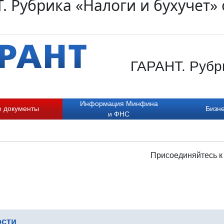
. Рубрика «Налоги и бухучет» 
ГАРАНТ. Рубри
Информация Минфина
е документы
Бизне
и ФНС
Присоединяйтесь к
ости