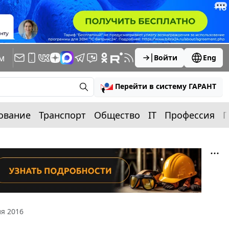
м
Войти
Eng
Перейти в систему ГАРАНТ
ование
Транспорт
Общество
IT
Профессия
П
я 2016