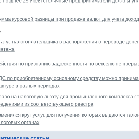
е позднее 25 июля столичные предприниматели должны упл
умма курсовой разницы при продаже валют для учета дохо
6
татус налогоплательщика в распоряжении о переводе денег
латежа
ействия по признанию задолженности по векселю не прерыв
ДС по приобретенному основному средству можно принимат
актуре в разных периодах
раво на налоговую льготу для промышленного комплекса с
ведениями из соответствующего реестра
зменился круг услуг, для получения которых выдаются тало
алоговых органах
итические статьи