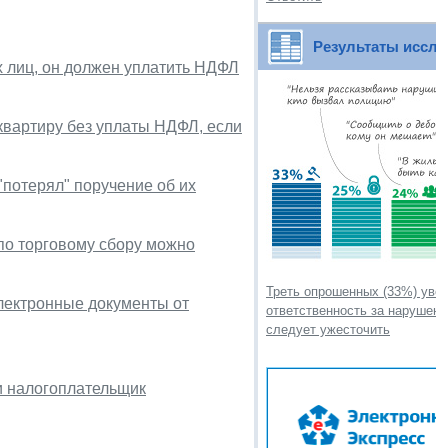
Результаты иссл
х лиц, он должен уплатить НДФЛ
квартиру без уплаты НДФЛ, если
"потерял" поручение об их
по торговому сбору можно
Треть опрошенных (33%) увер
лектронные документы от
ответственность за нарушен
следует ужесточить
и налогоплательщик