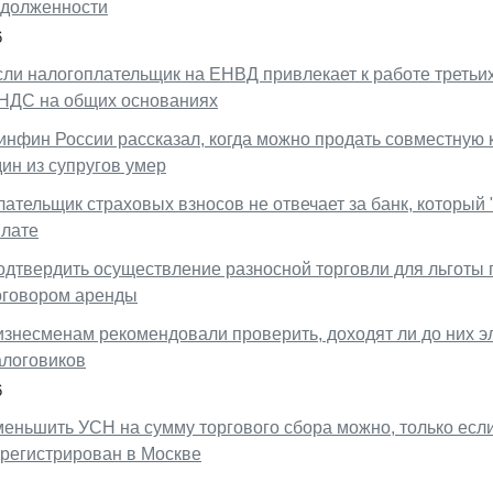
адолженности
6
сли налогоплательщик на ЕНВД привлекает к работе третьи
 НДС на общих основаниях
инфин России рассказал, когда можно продать совместную 
ин из супругов умер
ательщик страховых взносов не отвечает за банк, который 
плате
одтвердить осуществление разносной торговли для льготы 
оговором аренды
изнесменам рекомендовали проверить, доходят ли до них э
алоговиков
6
меньшить УСН на сумму торгового сбора можно, только есл
арегистрирован в Москве