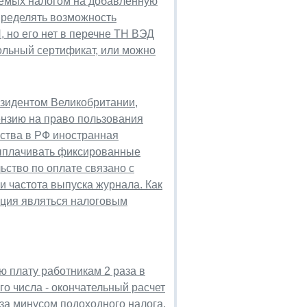
аемых налогом на добавленную
пределять возможность
, но его нет в перечне ТН ВЭД
ольный сертификат, или можно
езидентом Великобритании,
ензию на право пользования
ьства в РФ иностранная
выплачивать фиксированные
ьство по оплате связано с
и частота выпуска журнала. Как
ация являться налоговым
ю плату работникам 2 раза в
-го числа - окончательный расчет
 за минусом подоходного налога,