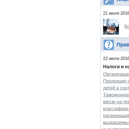
21 июля 201
К
Прав
22 июля 201
Налоги и 
Организация
Продукция 
детей в со
Таможенног
ввозе на т
классификат
организаци
выдаваемым