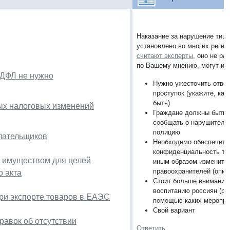
Наказание за нарушение тиш
установлено во многих регион
считают эксперты
, оно не ра
по Вашему мнению, могут ис
НДФЛ не нужно
Нужно ужесточить ответ
проступок (укажите, как
быть)
ных налоговых изменений
Граждане должны быть 
сообщать о нарушителя
полицию
лательщиков
Необходимо обеспечить
конфиденциальность та
я имуществом для целей
иным образом изменить
правоохранителей (опиш
о акта
Стоит больше внимания
воспитанию россиян (ра
ри экспорте товаров в ЕАЭС
помощью каких меропри
Свой вариант
равок об отсутствии
Ответить