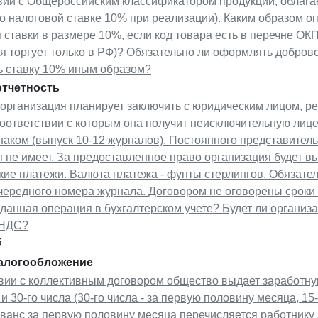
твии с Общероссийским классификатором продукции, облаг
о налоговой ставке 10% при реализации). Каким образом о
ставки в размере 10%, если код товара есть в перечне ОКП
я торгует только в РФ)? Обязательно ли оформлять добров
ь ставку 10% иным образом?
отчетность
 организация планирует заключить с юридическим лицом, р
соответствии с которым она получит неисключительную лиц
аком (выпуск 10-12 журналов). Постоянного представител
я не имеет. За предоставленное право организация будет 
ие платежи. Валюта платежа - фунты стерлингов. Обязател
ередного номера журнала. Договором не оговорены сроки 
данная операция в бухгалтерском учете? Будет ли организ
 НДС?
6
налогообложение
вии с коллективным договором общество выдает заработну
 и 30-го числа (30-го числа - за первую половину месяца, 15
Аванс за первую половину месяца перечисляется работнику