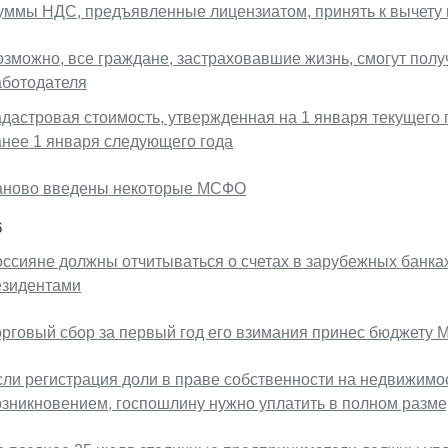
уммы НДС, предъявленные лицензиатом, принять к вычету 
озможно, все граждане, застраховавшие жизнь, смогут полу
аботодателя
адастровая стоимость, утвержденная на 1 января текущего 
анее 1 января следующего года
аново введены некоторые МСФО
6
оссияне должны отчитываться о счетах в зарубежных банках
езидентами
орговый сбор за первый год его взимания принес бюджету М
сли регистрация доли в праве собственности на недвижимос
озникновением, госпошлину нужно уплатить в полном разм