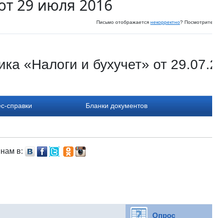
от 29 июля 2016
Письмо отображается
некорректно
? Посмотрите и
ка «Налоги и бухучет» от 29.07.
с-справки
Бланки документов
 нам в:
Опрос