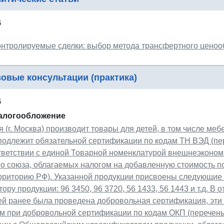
6
онтролируемые сделки: выбор метода трансфертного цено
овые консультации (практика)
6
налогообложение
 (г. Москва) производит товары для детей, в том числе мебе
подлежит обязательной сертификации по кодам ТН ВЭД (пер
ответствии с единой Товарной номенклатурой внешнеэконом
о союза, облагаемых налогом на добавленную стоимость по
ерриторию РФ). Указанной продукции присвоены следующие
ору продукции: 96 3450, 96 3720, 56 1433, 56 1443 и т.д. В
ей ранее была проведена добровольная сертификация, эти 
 при добровольной сертификации по кодам ОКП (перечень 