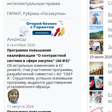
С
интеллектуальным правам
ГАРАНТ. Рубрика «Госзакупки»
В
р
К
р
Анонсы
8 сентября 2026
З
Программа повышения
квалификации "О контрактной
19 июля 201
системе в сфере закупок" (44-ФЗ)"
Об актуальных изменениях в КС
Р
узнаете, став участником программы,
р
разработанной совместно с АО ''СБЕР
А". Слушателям, успешно освоившим
программу, выдаются удостоверения
Т
установленного образца.
Е
в
11 августа 2026
Программа повышения