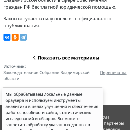
граждан РФ бесплатной юридической помощью.
Закон вступает в силу после его официального
опубликования.
Показать все материалы
Источник:
Законодательное Собрание Владимирской
Перепечатка
области
Мы обрабатываем локальные данные
браузера и используем инструменты
аналитики в целях улучшения и обеспечения
работоспособности сайта, статистических
© ООО "НПП "ГАРАНТ-СЕРВИС", 2026. Система ГАРАНТ
исследований и обзоров. Вы можете
выпускается с 1990 года. Компания "Гарант" и ее партнеры
запретить обработку указанных данных в
являются участниками Российской ассоциации правовой