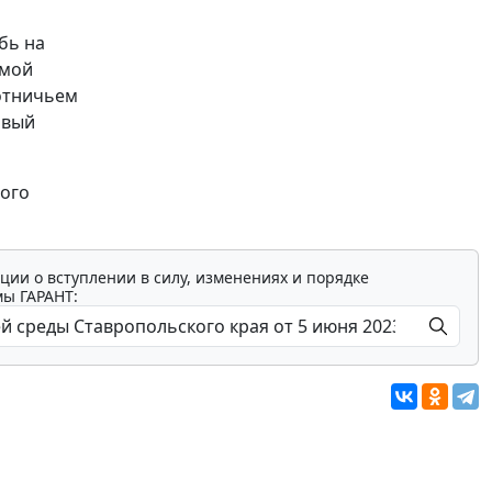
бь на
имой
хотничьем
рвый
ного
ции о вступлении в силу, изменениях и порядке
мы ГАРАНТ: