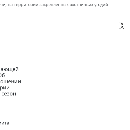
ычи, на территории закрепленных охотничьих угодий
ужающей
Об
тношении
ории
 сезон
мита