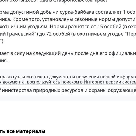
рма допустимой добычи сурка-байбака составляет 1 осо
ника. Кроме того, установлены сезонные нормы допуст
хотничьим угодьям. Нормы разнятся от 15 особей (в о
тий Грачевский") до 72 особей (в охотничьем угодье "Пе
).
пает в силу на следующий день после дня его официаль
ия.
тра актуального текста документа и получения полной информа
 документа, воспользуйтесь поиском в Интернет-версии систе
ть все материалы