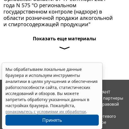
года N 575 "О региональном
государственном контроле (надзоре) в
области розничной продажи алкогольной
и спиртосодержащей продукции"
Показать еще материалы
Мы обрабатываем локальные данные
браузера и используем инструменты
аналитики в целях улучшения и обеспечения
работоспособности сайта, статистических
© ООО "НПП "ГАРАНТ-СЕРВИС", 2026. Система ГАРАНТ
исследований и обзоров. Вы можете
выпускается с 1990 года. Компания "Гарант" и ее партнеры
запретить обработку указанных данных в
являются участниками Российской ассоциации правовой
настройках браузера. Пожалуйста,
информации ГАРАНТ.
ознакомьтесь с условиями их обработки
.
Портал ГАРАНТ.РУ зарегистрирован в качестве сетевого
Принять
издания Федеральной службой по надзору в сфере
связи,информационных технологий и массовых