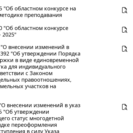
15 "Об областном конкурсе на
методике преподавания
20 "Об областном конкурсе
 2025"
1 "О внесении изменений в
N 392 "Об утверждении Порядка
ержки в виде единовременной
тка для индивидуального
тветствии с Законом
тдельных правоотношениях,
емельных участков на
 "О внесении изменений в указ
75 "Об утверждении
его статус многодетной
рядке переоформления
тупления в силу Указа