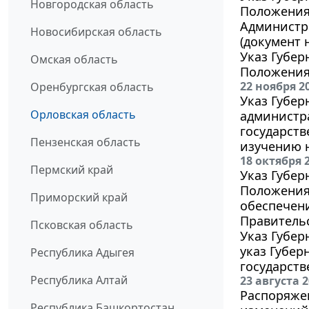
Новгородская область
Положения 
Администра
Новосибирская область
(документ н
Указ Губер
Омская область
Положения
22 ноября 2
Оренбургская область
Указ Губер
Орловская область
администр
государств
Пензенская область
изучению н
18 октября 
Пермский край
Указ Губер
Положения 
Приморский край
обеспечен
Правительс
Псковская область
Указ Губер
указ Губер
Республика Адыгея
государств
Республика Алтай
23 августа 
Распоряжен
Республика Башкортостан