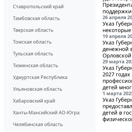
Президента
Ставропольский край
поддержки
26 апреля 2
Тамбовская область
Указ Губер
некоторые
Тверская область
19 апреля 2
Томская область
Указ Губер
денежной 
Тульская область
Орловской
29 марта 20
Тюменская область
Указ Губер
2027 годах
Удмуртская Республика
профессио
детей мног
Ульяновская область
1 марта 202
Указ Губер
Хабаровский край
предостав
детей в го
Ханты-Мансийский АО-Югра
физической
Челябинская область