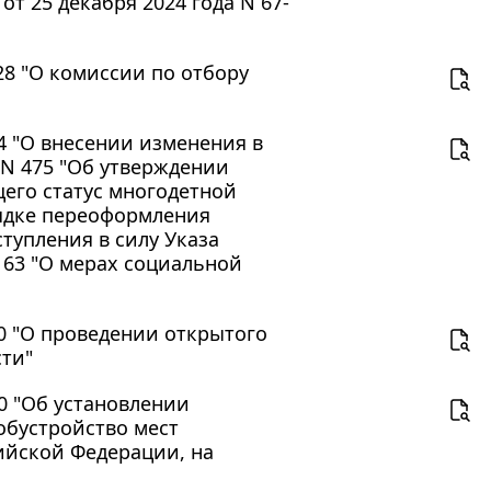
т 25 декабря 2024 года N 67-
428 "О комиссии по отбору
14 "О внесении изменения в
а N 475 "Об утверждении
его статус многодетной
рядке переоформления
тупления в силу Указа
 63 "О мерах социальной
80 "О проведении открытого
сти"
30 "Об установлении
бустройство мест
ийской Федерации, на