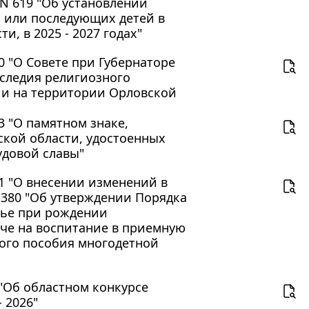
 N 619 "Об установлении
 или последующих детей в
, в 2025 - 2027 годах"
0 "О Совете при Губернаторе
следия религиозного
ии на территории Орловской
3 "О памятном знаке,
ской области, удостоенных
удовой славы"
51 "О внесении изменений в
N 380 "Об утверждении Порядка
мье при рождении
аче на воспитание в приемную
ного пособия многодетной
 "Об областном конкурсе
 2026"