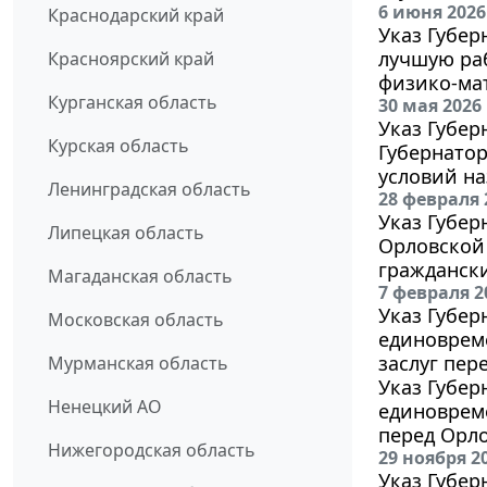
6 июня 2026
Краснодарский край
Указ Губер
лучшую ра
Красноярский край
физико-ма
Курганская область
30 мая 2026
Указ Губер
Курская область
Губернатор
условий на
Ленинградская область
28 февраля 
Указ Губер
Липецкая область
Орловской
граждански
Магаданская область
7 февраля 2
Указ Губер
Московская область
единоврем
заслуг пер
Мурманская область
Указ Губер
Ненецкий АО
единовреме
перед Орло
Нижегородская область
29 ноября 2
Указ Губер