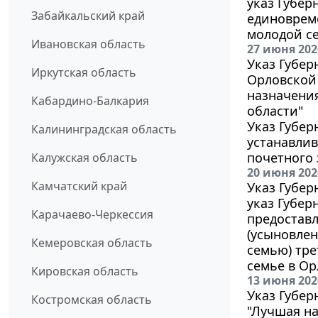
указ Губер
Забайкальский край
единоврем
молодой се
Ивановская область
27 июня 202
Указ Губер
Иркутская область
Орловской 
назначени
Кабардино-Балкария
области"
Указ Губер
Калининградская область
устанавлив
почетного 
Калужская область
20 июня 202
Камчатский край
Указ Губер
указ Губер
Карачаево-Черкессия
предостав
(усыновлен
Кемеровская область
семью) тре
семье в Ор
Кировская область
13 июня 202
Указ Губер
Костромская область
"Лучшая на