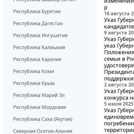
изменений 
р
Республика Бурятия
16 августа 
Указ Губер
Республика Дагестан
кандидатов
9 августа 2
Республика Ингушетия
Указ Губер
указ Губер
Республика Калмыкия
Положения
семьи в Ро
Республика Карелия
удостовере
Республика Коми
Президента
поддержки
Республика Крым
2 августа 2
Указ Губер
Республика Марий Эл
конкурса н
5 июля 2025
Республика Мордовия
Указ Губер
единоврем
Республика Саха (Якутия)
погребения
территори
Северная Осетия-Алания