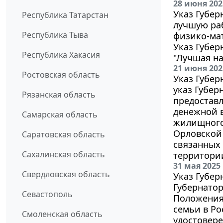
28 июня 202
Указ Губер
Республика Татарстан
лучшую ра
Республика Тыва
физико-ма
Указ Губер
Республика Хакасия
"Лучшая на
21 июня 202
Ростовская область
Указ Губер
указ Губер
Рязанская область
предостав
денежной в
Самарская область
жилищного 
Орловской 
Саратовская область
связанных 
Сахалинская область
территори
31 мая 2025
Свердловская область
Указ Губер
Губернатор
Севастополь
Положения
семьи в Ро
Смоленская область
удостовере