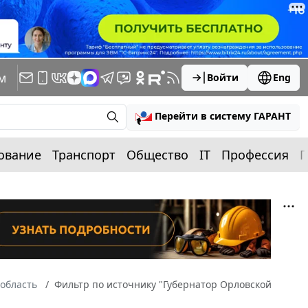
м
Войти
Eng
Перейти в систему ГАРАНТ
ование
Транспорт
Общество
IT
Профессия
П
область
Фильтр по источнику "Губернатор Орловской