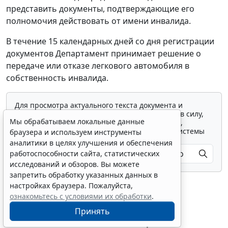
представить документы, подтверждающие его
полномочия действовать от имени инвалида.
В течение 15 календарных дней со дня регистрации
документов Департамент принимает решение о
передаче или отказе легкового автомобиля в
собственность инвалида.
Для просмотра актуального текста документа и
получения полной информации о вступлении в силу,
Мы обрабатываем локальные данные
изменениях и порядке применения документа,
воспользуйтесь поиском в Интернет-версии системы
браузера и используем инструменты
ГАРАНТ:
аналитики в целях улучшения и обеспечения
работоспособности сайта, статистических
исследований и обзоров. Вы можете
запретить обработку указанных данных в
настройках браузера. Пожалуйста,
ознакомьтесь с условиями их обработки
.
Принять
Показать все материалы