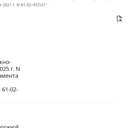
2021 г. N 61-02-457/21"
жно-
25 г. N
амента
 61-02-
дорожной