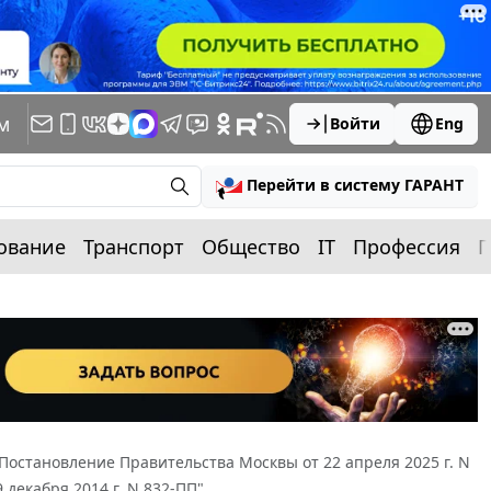
м
Войти
Eng
Перейти в систему ГАРАНТ
ование
Транспорт
Общество
IT
Профессия
П
Постановление Правительства Москвы от 22 апреля 2025 г. N
декабря 2014 г. N 832-ПП"