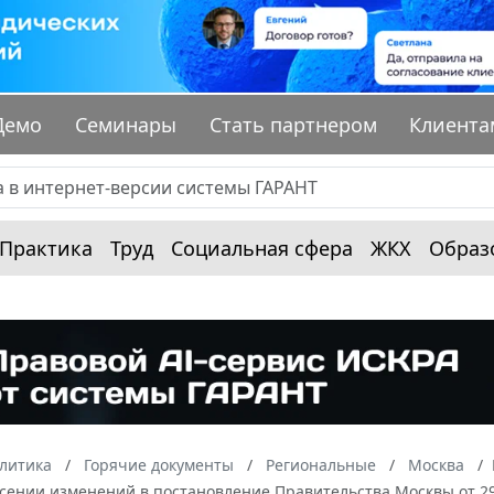
Демо
Семинары
Стать партнером
Клиента
Практика
Труд
Социальная сфера
ЖКХ
Образ
алитика
Горячие документы
Региональные
Москва
сении изменений в постановление Правительства Москвы от 29 