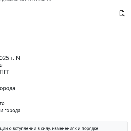
25 г. N
е
-ПП"
города
го
и города
ции о вступлении в силу, изменениях и порядке