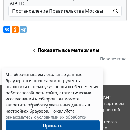
ГАРАНТ:
Показать все материалы
Перепечатка
Мы обрабатываем локальные данные
браузера и используем инструменты
аналитики в целях улучшения и обеспечения
работоспособности сайта, статистических
© ООО "НПП "ГАРАНТ-СЕРВИС", 2026. Система ГАРАНТ
исследований и обзоров. Вы можете
выпускается с 1990 года. Компания "Гарант" и ее партнеры
запретить обработку указанных данных в
являются участниками Российской ассоциации правовой
настройках браузера. Пожалуйста,
информации ГАРАНТ.
ознакомьтесь с условиями их обработки
.
Портал ГАРАНТ.РУ зарегистрирован в качестве сетевого
Принять
издания Федеральной службой по надзору в сфере