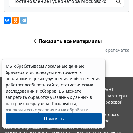
Показать все материалы
Перепечатка
Мы обрабатываем локальные данные
браузера и используем инструменты
аналитики в целях улучшения и обеспечения
работоспособности сайта, статистических
© ООО "НПП "ГАРАНТ-СЕРВИС", 2026. Система ГАРАНТ
исследований и обзоров. Вы можете
выпускается с 1990 года. Компания "Гарант" и ее партнеры
запретить обработку указанных данных в
являются участниками Российской ассоциации правовой
настройках браузера. Пожалуйста,
информации ГАРАНТ.
ознакомьтесь с условиями их обработки
.
Портал ГАРАНТ.РУ зарегистрирован в качестве сетевого
Принять
издания Федеральной службой по надзору в сфере
связи,информационных технологий и массовых