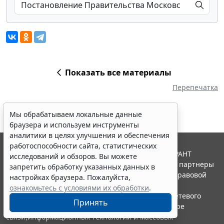
Показать все материалы
Перепечатка
Мы обрабатываем локальные данные
браузера и используем инструменты
аналитики в целях улучшения и обеспечения
работоспособности сайта, статистических
© ООО "НПП "ГАРАНТ-СЕРВИС", 2026. Система ГАРАНТ
исследований и обзоров. Вы можете
выпускается с 1990 года. Компания "Гарант" и ее партнеры
запретить обработку указанных данных в
являются участниками Российской ассоциации правовой
настройках браузера. Пожалуйста,
информации ГАРАНТ.
ознакомьтесь с условиями их обработки
.
Портал ГАРАНТ.РУ зарегистрирован в качестве сетевого
Принять
издания Федеральной службой по надзору в сфере
связи,информационных технологий и массовых