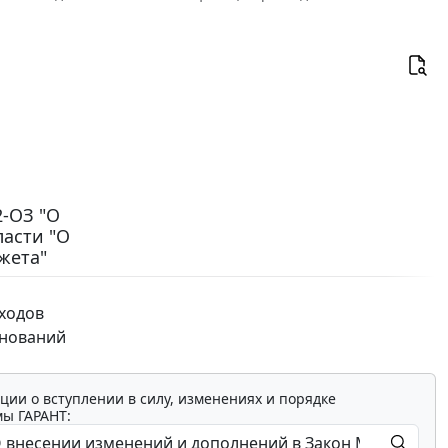
2-ОЗ "О
асти "О
жета"
ходов
гнований
ции о вступлении в силу, изменениях и порядке
мы ГАРАНТ: