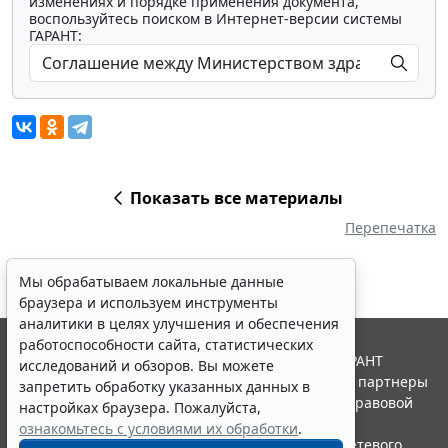
изменениях и порядке применения документа,
воспользуйтесь поиском в Интернет-версии системы
ГАРАНТ:
Показать все материалы
Перепечатка
Мы обрабатываем локальные данные
браузера и используем инструменты
аналитики в целях улучшения и обеспечения
работоспособности сайта, статистических
© ООО "НПП "ГАРАНТ-СЕРВИС", 2026. Система ГАРАНТ
исследований и обзоров. Вы можете
выпускается с 1990 года. Компания "Гарант" и ее партнеры
запретить обработку указанных данных в
являются участниками Российской ассоциации правовой
настройках браузера. Пожалуйста,
информации ГАРАНТ.
ознакомьтесь с условиями их обработки
.
Портал ГАРАНТ.РУ зарегистрирован в качестве сетевого