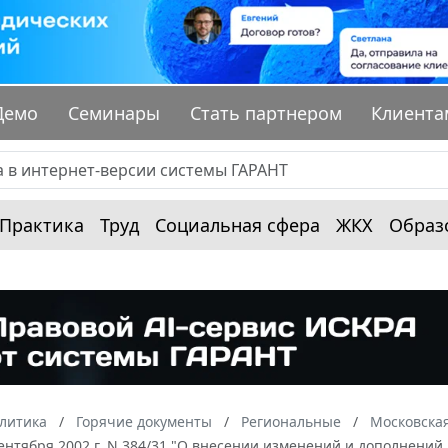
Демо
Семинары
Стать партнером
Клиента
Практика
Труд
Социальная сфера
ЖКХ
Образ
алитика
Горячие документы
Региональные
Московская
сентября 2002 г. N 384/31 "О внесении изменений и дополнений