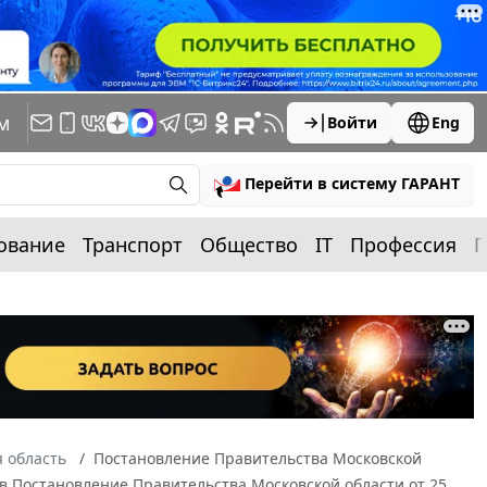
м
Войти
Eng
Перейти в систему ГАРАНТ
ование
Транспорт
Общество
IT
Профессия
П
 область
Постановление Правительства Московской
 в Постановление Правительства Московской области от 25