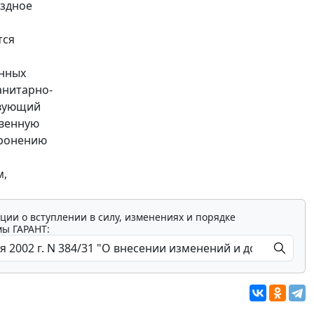
ездное
тся
енных
анитарно-
твующий
твенную
оронению
м,
ции о вступлении в силу, изменениях и порядке
мы ГАРАНТ: