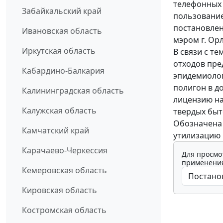
телефонных 
Забайкальский край
пользовани
постановлен
Ивановская область
мэром г. Орл
Иркутская область
В связи с т
отходов пре
Кабардино-Балкария
эпидемиолог
полигон в д
Калининградская область
лицензию на
Калужская область
твердых быт
Обозначена 
Камчатский край
утилизацию 
Карачаево-Черкессия
Для просмо
применения
Кемеровская область
Кировская область
Костромская область