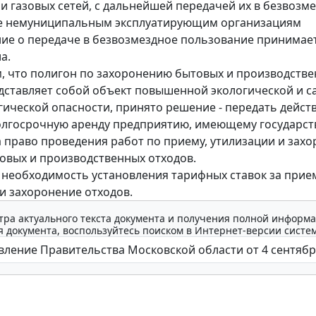
и газовых сетей, с дальнейшей передачей их в безвозм
е немуниципальным эксплуатирующим организациям
ие о передаче в безвозмездное пользование принимае
а.
ем, что полигон по захоронению бытовых и производств
дставляет собой объект повышенной экологической и с
ической опасности, принято решение - передать дейс
олгосрочную аренду предприятию, имеющему государс
 право проведения работ по приему, утилизации и зах
овых и производственных отходов.
необходимость установления тарифных ставок за прие
и захоронение отходов.
тра актуального текста документа и получения полной информа
 документа, воспользуйтесь поиском в Интернет-версии систе