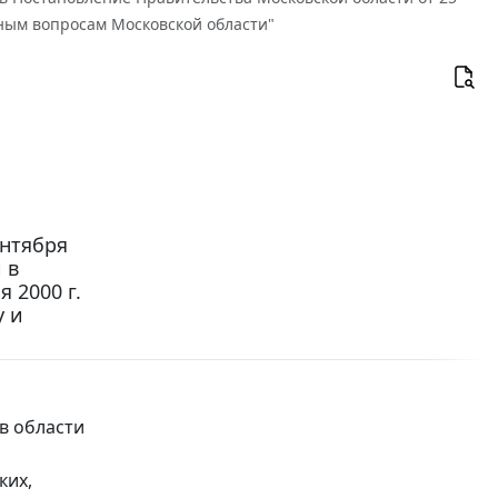
ьным вопросам Московской области"
ентября
 в
 2000 г.
у и
в области
ких,