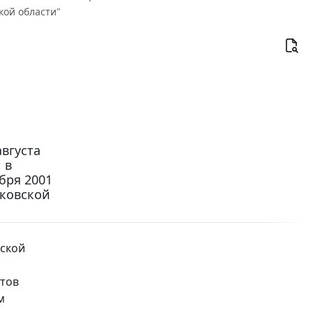
кой области"
вгуста
 в
бря 2001
сковской
ской
утов
м