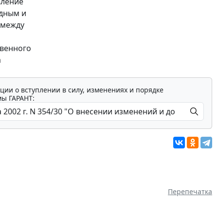
вление
дным и
 между
и
твенного
а
ции о вступлении в силу, изменениях и порядке
мы ГАРАНТ:
Перепечатка