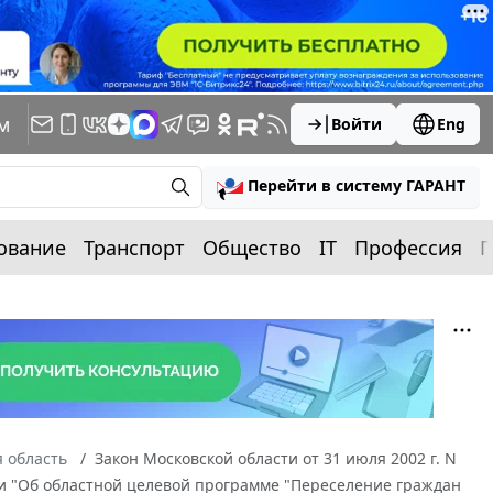
м
Войти
Eng
Перейти в систему ГАРАНТ
ование
Транспорт
Общество
IT
Профессия
П
 область
Закон Московской области от 31 июля 2002 г. N
ти "Об областной целевой программе "Переселение граждан