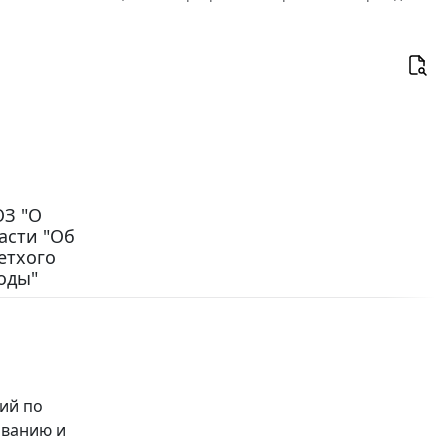
ОЗ "О
асти "Об
етхого
оды"
тий по
ованию и