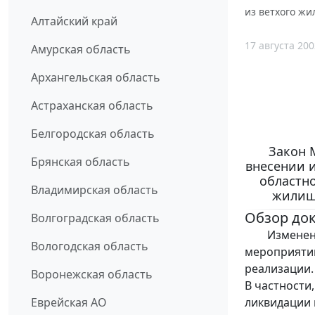
из ветхого жи
Алтайский край
17 августа 200
Амурская область
Архангельская область
Астраханская область
Белгородская область
Закон М
Брянская область
внесении 
областно
Владимирская область
жилищн
Обзор до
Волгоградская область
Изменения 
Вологодская область
мероприятий
реализации.
Воронежская область
В частности
ликвидации 
Еврейская АО