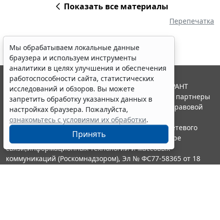
Показать все материалы
Перепечатка
Мы обрабатываем локальные данные
браузера и используем инструменты
аналитики в целях улучшения и обеспечения
работоспособности сайта, статистических
© ООО "НПП "ГАРАНТ-СЕРВИС", 2026. Система ГАРАНТ
исследований и обзоров. Вы можете
выпускается с 1990 года. Компания "Гарант" и ее партнеры
запретить обработку указанных данных в
являются участниками Российской ассоциации правовой
настройках браузера. Пожалуйста,
информации ГАРАНТ.
ознакомьтесь с условиями их обработки
.
Портал ГАРАНТ.РУ зарегистрирован в качестве сетевого
Принять
издания Федеральной службой по надзору в сфере
связи,информационных технологий и массовых
коммуникаций (Роскомнадзором), Эл № ФС77-58365 от 18
июня 2014 года.
16+
Контакты
8-800-200-88-88