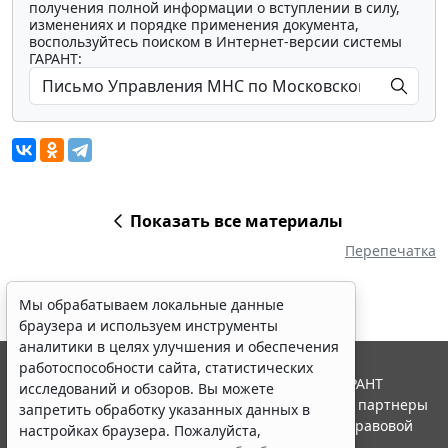
получения полной информации о вступлении в силу,
изменениях и порядке применения документа,
воспользуйтесь поиском в Интернет-версии системы
ГАРАНТ:
Показать все материалы
Перепечатка
Мы обрабатываем локальные данные
браузера и используем инструменты
аналитики в целях улучшения и обеспечения
работоспособности сайта, статистических
© ООО "НПП "ГАРАНТ-СЕРВИС", 2026. Система ГАРАНТ
исследований и обзоров. Вы можете
выпускается с 1990 года. Компания "Гарант" и ее партнеры
запретить обработку указанных данных в
являются участниками Российской ассоциации правовой
настройках браузера. Пожалуйста,
информации ГАРАНТ.