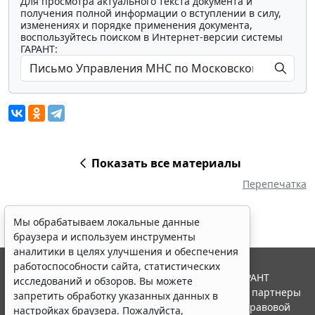
Для просмотра актуального текста документа и
получения полной информации о вступлении в силу,
изменениях и порядке применения документа,
воспользуйтесь поиском в Интернет-версии системы
ГАРАНТ:
Показать все материалы
Перепечатка
Мы обрабатываем локальные данные
браузера и используем инструменты
аналитики в целях улучшения и обеспечения
работоспособности сайта, статистических
© ООО "НПП "ГАРАНТ-СЕРВИС", 2026. Система ГАРАНТ
исследований и обзоров. Вы можете
выпускается с 1990 года. Компания "Гарант" и ее партнеры
запретить обработку указанных данных в
являются участниками Российской ассоциации правовой
настройках браузера. Пожалуйста,