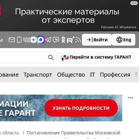
м
Войти
Eng
Перейти в систему ГАРАНТ
ование
Транспорт
Общество
IT
Профессия
П
 область
Постановление Правительства Московской