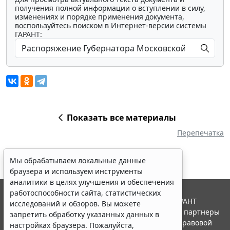
получения полной информации о вступлении в силу,
изменениях и порядке применения документа,
воспользуйтесь поиском в Интернет-версии системы
ГАРАНТ:
Показать все материалы
Перепечатка
Мы обрабатываем локальные данные
браузера и используем инструменты
аналитики в целях улучшения и обеспечения
работоспособности сайта, статистических
© ООО "НПП "ГАРАНТ-СЕРВИС", 2026. Система ГАРАНТ
исследований и обзоров. Вы можете
выпускается с 1990 года. Компания "Гарант" и ее партнеры
запретить обработку указанных данных в
являются участниками Российской ассоциации правовой
настройках браузера. Пожалуйста,