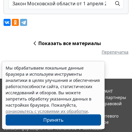
Показать все материалы
Перепечатка
Мы обрабатываем локальные данные
браузера и используем инструменты
аналитики в целях улучшения и обеспечения
работоспособности сайта, статистических
© ООО "НПП "ГАРАНТ-СЕРВИС", 2026. Система ГАРАНТ
исследований и обзоров. Вы можете
выпускается с 1990 года. Компания "Гарант" и ее партнеры
запретить обработку указанных данных в
являются участниками Российской ассоциации правовой
настройках браузера. Пожалуйста,
информации ГАРАНТ.
ознакомьтесь с условиями их обработки
.
Портал ГАРАНТ.РУ зарегистрирован в качестве сетевого
Принять
издания Федеральной службой по надзору в сфере
связи,информационных технологий и массовых