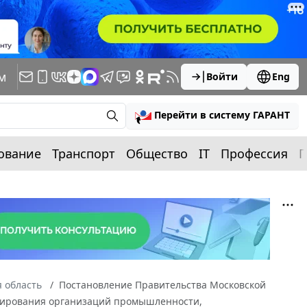
м
Войти
Eng
Перейти в систему ГАРАНТ
ование
Транспорт
Общество
IT
Профессия
П
 область
Постановление Правительства Московской
мулирования организаций промышленности,