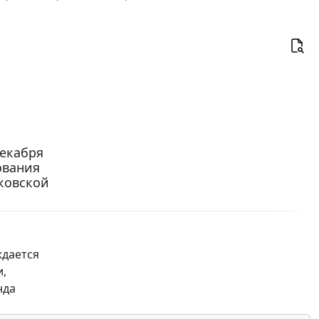
декабря
ования
ковской
ждается
и,
нда