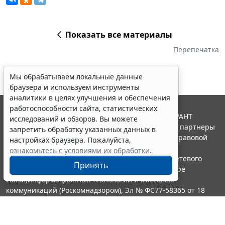
Показать все материалы
Перепечатка
Мы обрабатываем локальные данные
браузера и используем инструменты
аналитики в целях улучшения и обеспечения
работоспособности сайта, статистических
© ООО "НПП "ГАРАНТ-СЕРВИС", 2026. Система ГАРАНТ
исследований и обзоров. Вы можете
выпускается с 1990 года. Компания "Гарант" и ее партнеры
запретить обработку указанных данных в
являются участниками Российской ассоциации правовой
настройках браузера. Пожалуйста,
информации ГАРАНТ.
ознакомьтесь с условиями их обработки
.
Портал ГАРАНТ.РУ зарегистрирован в качестве сетевого
Принять
издания Федеральной службой по надзору в сфере
связи,информационных технологий и массовых
коммуникаций (Роскомнадзором), Эл № ФС77-58365 от 18
июня 2014 года.
16+