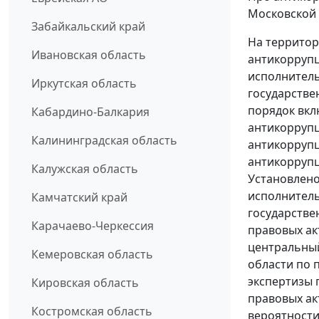
Московской 
Забайкальский край
На территор
Ивановская область
антикорруп
исполнитель
Иркутская область
государстве
порядок вкл
Кабардино-Балкария
антикоррупц
Калининградская область
антикоррупц
антикоррупц
Калужская область
Установлено
исполнитель
Камчатский край
государстве
Карачаево-Черкессия
правовых ак
центральный
Кемеровская область
области по
экспертизы 
Кировская область
правовых ак
Костромская область
вероятност