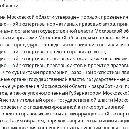
области.
ии Московской области утвержден порядок проведения
ционной экспертизы нормативных правовых актов, при
ными органами государственной власти Московской об
нными органами Московской области, и их проектов. Н
ючает процедуры проведения первичной, специализир
ионной экспертизы проектов правовых актов,
ионной экспертизы правовых актов, а также независим
ионной экспертизы правовых актов и проектов правовы
, что субъектами проведения названной экспертизы яв
ные органы государственной власти, государственные 
нные учреждения Московской области - разработчики п
тов, а также уполномоченный Губернатором Московско
 исполнительный орган государственной власти Моско
 проведению специализированной антикоррупционной
проектов правовых актов и антикоррупционной эксперт
тов. Таким образом, порядок направлен на минимизац
и возникновения коррупционных нарушений посредств