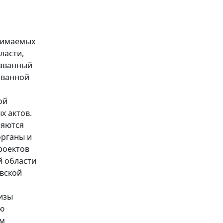
нимаемых
ласти,
азванный
ованной
ой
х актов.
ляются
органы и
роектов
й области
вской
изы
ию
ом