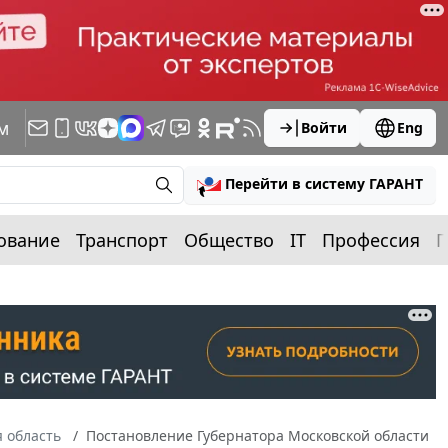
м
Войти
Eng
Перейти в систему ГАРАНТ
ование
Транспорт
Общество
IT
Профессия
П
 область
Постановление Губернатора Московской области