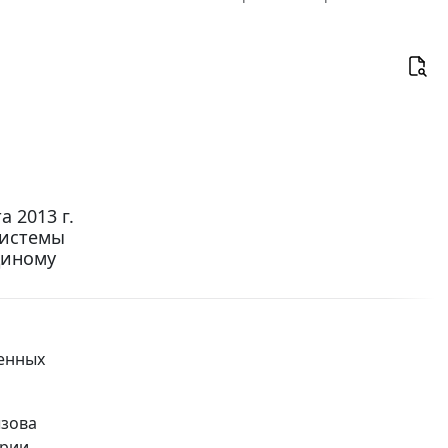
 2013 г.
системы
диному
ренных
ызова
ории