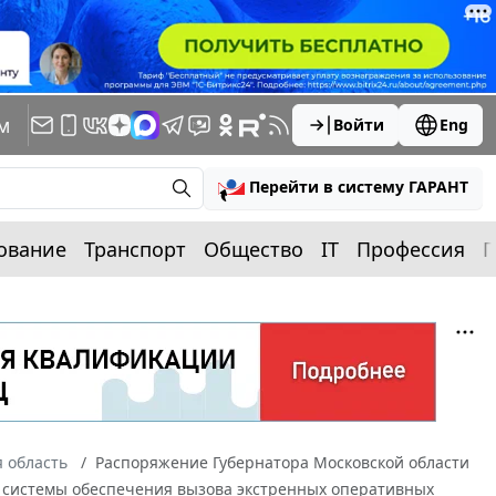
м
Войти
Eng
Перейти в систему ГАРАНТ
ование
Транспорт
Общество
IT
Профессия
П
 область
Распоряжение Губернатора Московской области
сти системы обеспечения вызова экстренных оперативных