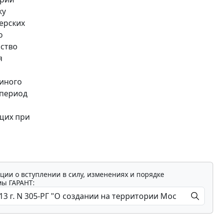
ку
ерских
о
ьство
я
диного
 период
щих при
ции о вступлении в силу, изменениях и порядке
мы ГАРАНТ: