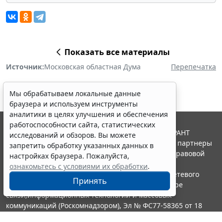
Показать все материалы
Источник:
Московская областная Дума
Перепечатка
Мы обрабатываем локальные данные
браузера и используем инструменты
аналитики в целях улучшения и обеспечения
работоспособности сайта, статистических
© ООО "НПП "ГАРАНТ-СЕРВИС", 2026. Система ГАРАНТ
исследований и обзоров. Вы можете
выпускается с 1990 года. Компания "Гарант" и ее партнеры
запретить обработку указанных данных в
являются участниками Российской ассоциации правовой
настройках браузера. Пожалуйста,
информации ГАРАНТ.
ознакомьтесь с условиями их обработки
.
Портал ГАРАНТ.РУ зарегистрирован в качестве сетевого
Принять
издания Федеральной службой по надзору в сфере
связи,информационных технологий и массовых
коммуникаций (Роскомнадзором), Эл № ФС77-58365 от 18
июня 2014 года.