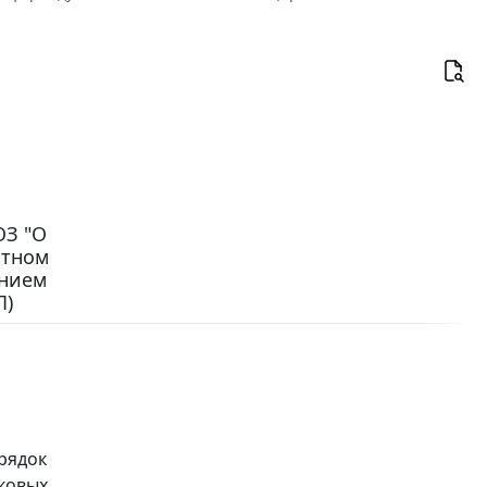
ОЗ "О
стном
ением
П)
рядок
ковых