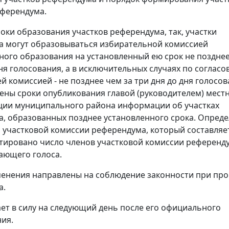
еферендума.
оки образования участков референдума, так, участки
 могут образовываться избирательной комиссией
ого образования на установленный ею срок не позднее
дня голосования, а в исключительных случаях по согласо
 комиссией - не позднее чем за три дня до дня голосов
ены сроки опубликования главой (руководителем) мест
ции муниципального района информации об участках
, образованных позднее установленного срока. Опреде
участковой комиссии референдума, который составляе
ктировано число членов участковой комиссии референд
ающего голоса.
менения направлены на соблюдение законности при пр
а.
ает в силу на следующий день после его официального
ия.