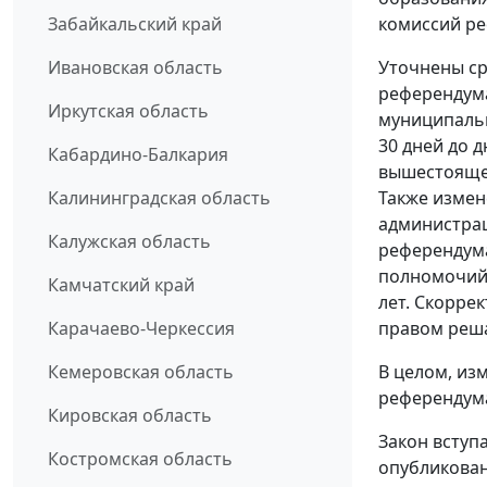
комиссий р
Забайкальский край
Уточнены ср
Ивановская область
референдума
Иркутская область
муниципальн
30 дней до 
Кабардино-Балкария
вышестоящей
Также измен
Калининградская область
администра
Калужская область
референдума
полномочий 
Камчатский край
лет. Скорре
правом реш
Карачаево-Черкессия
В целом, из
Кемеровская область
референдум
Кировская область
Закон вступ
Костромская область
опубликован