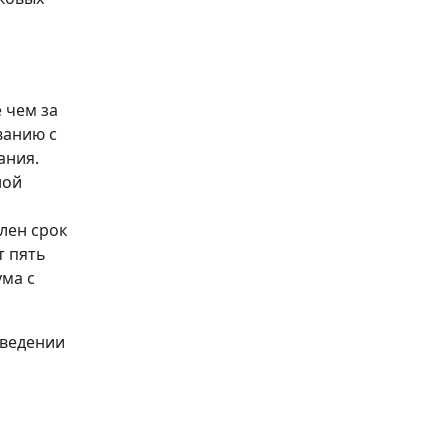
 чем за
ванию с
ания.
ной
лен срок
т пять
ума с
оведении