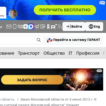
м
Войти
Eng
Перейти в систему ГАРАНТ
ование
Транспорт
Общество
IT
Профессия
П
 область
Закон Московской области от 6 июня 2013 г. N
но-счетной палате Московской области" (принят