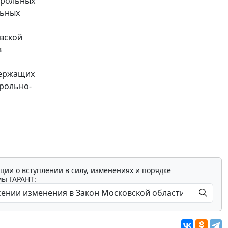
трольных
льных
овской
в
держащих
рольно-
ции о вступлении в силу, изменениях и порядке
мы ГАРАНТ: