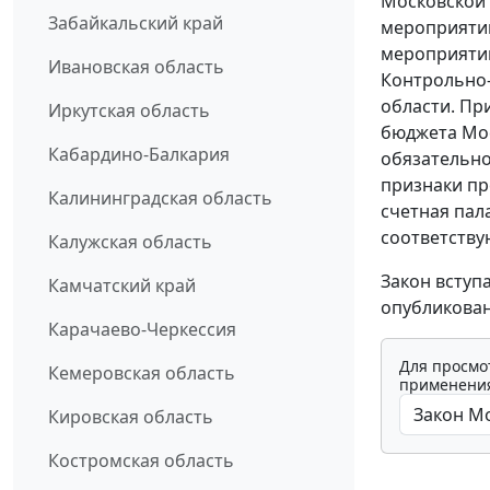
Московской 
Забайкальский край
мероприятий
мероприятий
Ивановская область
Контрольно-
области. Пр
Иркутская область
бюджета Мос
Кабардино-Балкария
обязательно
признаки пр
Калининградская область
счетная пал
соответств
Калужская область
Закон вступ
Камчатский край
опубликован
Карачаево-Черкессия
Для просмо
Кемеровская область
применения
Кировская область
Костромская область