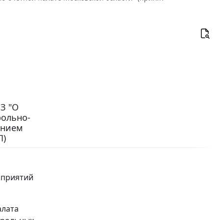
З "О
рольно-
ением
П)
оприятий
алата