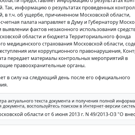
области предоставляет информацию о результатах кон
. Так, информацию о результатах проведенных контро
, в т.ч. об ущербе, причиненном Московской области,
счетная палата направляет в Думу и Губернатору Моск
и выявлении фактов незаконного использования средст
ковской области и бюджета Территориального фонда
го медицинского страхования Московской области, со
еступления или коррупционного правонарушения, Конт
ата передает материалы контрольных мероприятий в
ующие правоохранительные органы.
ает в силу на следующий день после его официального
ия.
тра актуального текста документа и получения полной информа
 документа, воспользуйтесь поиском в Интернет-версии систе