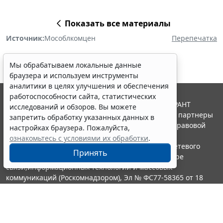
Показать все материалы
Источник:
Мособлкомцен
Перепечатка
Мы обрабатываем локальные данные
браузера и используем инструменты
аналитики в целях улучшения и обеспечения
работоспособности сайта, статистических
© ООО "НПП "ГАРАНТ-СЕРВИС", 2026. Система ГАРАНТ
исследований и обзоров. Вы можете
выпускается с 1990 года. Компания "Гарант" и ее партнеры
запретить обработку указанных данных в
являются участниками Российской ассоциации правовой
настройках браузера. Пожалуйста,
информации ГАРАНТ.
ознакомьтесь с условиями их обработки
.
Портал ГАРАНТ.РУ зарегистрирован в качестве сетевого
Принять
издания Федеральной службой по надзору в сфере
связи,информационных технологий и массовых
коммуникаций (Роскомнадзором), Эл № ФС77-58365 от 18
июня 2014 года.
16+
Контакты
8-800-200-88-88