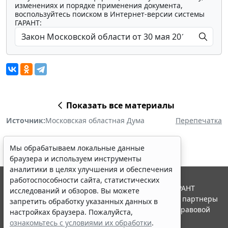
изменениях и порядке применения документа,
воспользуйтесь поиском в Интернет-версии системы
ГАРАНТ:
Показать все материалы
Источник:
Московская областная Дума
Перепечатка
Мы обрабатываем локальные данные
браузера и используем инструменты
аналитики в целях улучшения и обеспечения
работоспособности сайта, статистических
© ООО "НПП "ГАРАНТ-СЕРВИС", 2026. Система ГАРАНТ
исследований и обзоров. Вы можете
выпускается с 1990 года. Компания "Гарант" и ее партнеры
запретить обработку указанных данных в
являются участниками Российской ассоциации правовой
настройках браузера. Пожалуйста,
информации ГАРАНТ.
ознакомьтесь с условиями их обработки
.