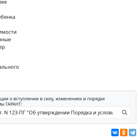
лее
ебенка
имости
анные
ер
иального
ции о вступлении в силу, изменениях и порядке
мы ГАРАНТ: