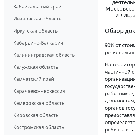
деятель
Забайкальский край
Московско
и лиц,
Ивановская область
Обзор до
Иркутская область
Кабардино-Балкария
90% от стои
региональн
Калининградская область
На территор
Калужская область
частичной о
организации
Камчатский край
государстве
Карачаево-Черкессия
работников,
должностям,
Кемеровская область
органов гос
предоставля
Кировская область
определяетс
Костромская область
ребенка в с