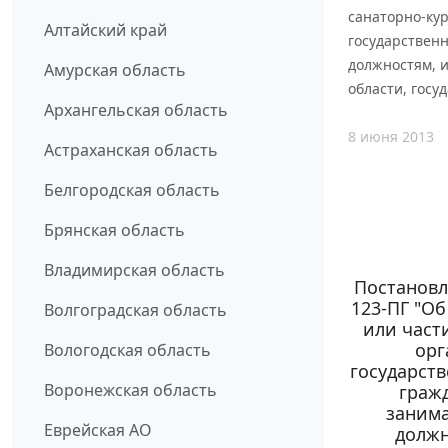
санаторно-ку
Алтайский край
государствен
должностям, 
Амурская область
области, госу
Архангельская область
8 июня 2013
Астраханская область
Белгородская область
Брянская область
Владимирская область
Постановл
123-ПГ "О
Волгоградская область
или част
орг
Вологодская область
государст
Воронежская область
граж
занима
Еврейская АО
должн