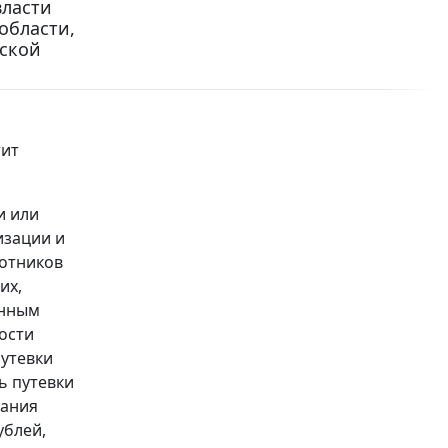
власти
области,
ской
тит
и или
изации и
ботников
их,
енным
ости
путевки
ь путевки
вания
ублей,