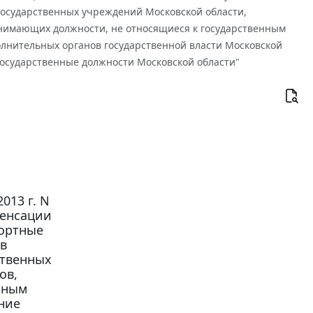
государственных учреждений Московской области,
анимающих должности, не относящиеся к государственным
лнительных органов государственной власти Московской
государственные должности Московской области"
013 г. N
пенсации
рортные
в
ственных
ов,
нным
ние