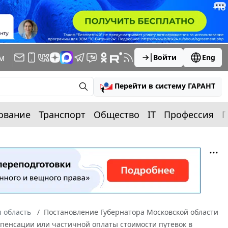
м
Войти
Eng
Перейти в систему ГАРАНТ
ование
Транспорт
Общество
IT
Профессия
П
 область
Постановление Губернатора Московской области
омпенсации или частичной оплаты стоимости путевок в