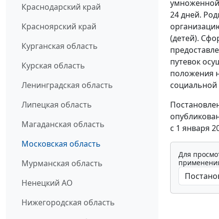
умноженной 
Краснодарский край
24 дней. Ро
организацию
Красноярский край
(детей). Сф
Курганская область
предоставле
путевок осу
Курская область
положения 
социальной 
Ленинградская область
Постановлен
Липецкая область
опубликован
Магаданская область
с 1 января 20
Московская область
Для просмо
применения
Мурманская область
Ненецкий АО
Нижегородская область