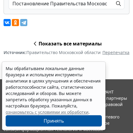
Показать все материалы
Источник:
Правительство Московской области
Перепечатка
Мы обрабатываем локальные данные
браузера и используем инструменты
аналитики в целях улучшения и обеспечения
работоспособности сайта, статистических
© ООО "НПП "ГАРАНТ-СЕРВИС", 2026. Система ГАРАНТ
исследований и обзоров. Вы можете
выпускается с 1990 года. Компания "Гарант" и ее партнеры
запретить обработку указанных данных в
являются участниками Российской ассоциации правовой
настройках браузера. Пожалуйста,
информации ГАРАНТ.
ознакомьтесь с условиями их обработки
.
Портал ГАРАНТ.РУ зарегистрирован в качестве сетевого
Принять
издания Федеральной службой по надзору в сфере
связи,информационных технологий и массовых