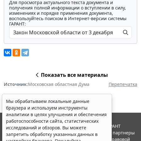
Для просмотра актуального текста документа и
получения полной информации о вступлении в силу,
изменениях и порядке применения документа,
воспользуйтесь поиском в Интернет-версии системы
ГАРАНТ:
Показать все материалы
Источник:
Московская областная Дума
Перепечатка
Мы обрабатываем локальные данные
браузера и используем инструменты
аналитики в целях улучшения и обеспечения
работоспособности сайта, статистических
© ООО "НПП "ГАРАНТ-СЕРВИС", 2026. Система ГАРАНТ
исследований и обзоров. Вы можете
выпускается с 1990 года. Компания "Гарант" и ее партнеры
запретить обработку указанных данных в
являются участниками Российской ассоциации правовой
настройках браузера. Пожалуйста,