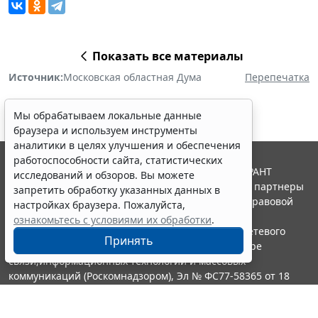
Показать все материалы
Источник:
Московская областная Дума
Перепечатка
Мы обрабатываем локальные данные
браузера и используем инструменты
аналитики в целях улучшения и обеспечения
работоспособности сайта, статистических
© ООО "НПП "ГАРАНТ-СЕРВИС", 2026. Система ГАРАНТ
исследований и обзоров. Вы можете
выпускается с 1990 года. Компания "Гарант" и ее партнеры
запретить обработку указанных данных в
являются участниками Российской ассоциации правовой
настройках браузера. Пожалуйста,
информации ГАРАНТ.
ознакомьтесь с условиями их обработки
.
Портал ГАРАНТ.РУ зарегистрирован в качестве сетевого
Принять
издания Федеральной службой по надзору в сфере
связи,информационных технологий и массовых
коммуникаций (Роскомнадзором), Эл № ФС77-58365 от 18
июня 2014 года.
16+