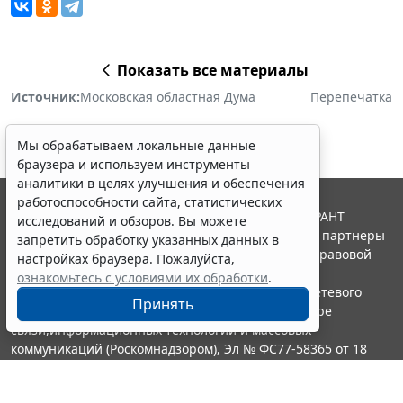
Показать все материалы
Источник:
Московская областная Дума
Перепечатка
Мы обрабатываем локальные данные
браузера и используем инструменты
аналитики в целях улучшения и обеспечения
работоспособности сайта, статистических
© ООО "НПП "ГАРАНТ-СЕРВИС", 2026. Система ГАРАНТ
исследований и обзоров. Вы можете
выпускается с 1990 года. Компания "Гарант" и ее партнеры
запретить обработку указанных данных в
являются участниками Российской ассоциации правовой
настройках браузера. Пожалуйста,
информации ГАРАНТ.
ознакомьтесь с условиями их обработки
.
Портал ГАРАНТ.РУ зарегистрирован в качестве сетевого
Принять
издания Федеральной службой по надзору в сфере
связи,информационных технологий и массовых
коммуникаций (Роскомнадзором), Эл № ФС77-58365 от 18
июня 2014 года.
16+