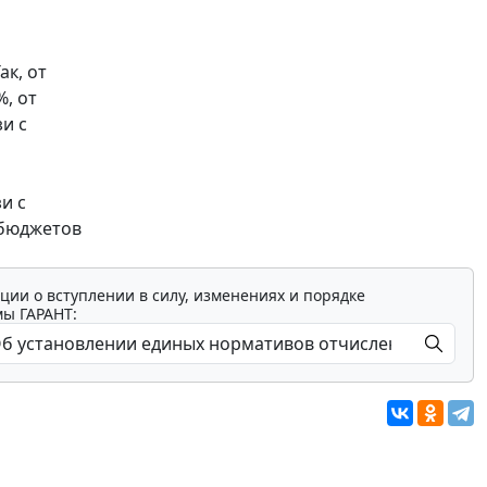
ак, от
, от
зи с
и с
 бюджетов
ции о вступлении в силу, изменениях и порядке
мы ГАРАНТ: