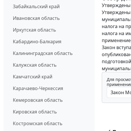
Утверждены 
Забайкальский край
Утверждены 
Ивановская область
муниципальн
налога на п
Иркутская область
налога на им
применение
Кабардино-Балкария
Закон вступ
Калининградская область
опубликован
подготовкой
Калужская область
муниципальн
Камчатский край
Для просмо
применения
Карачаево-Черкессия
Кемеровская область
Кировская область
Костромская область