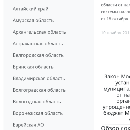
области от на
Алтайский край
системы нало
от 18 октября 
Амурская область
Архангельская область
10 ноября 201
Астраханская область
Белгородская область
Брянская область
Закон Мос
Владимирская область
уста
муниципал
Волгоградская область
от н
орга
Вологодская область
упрощенно
бюджет Мо
Воронежская область
Еврейская АО
Обзор до