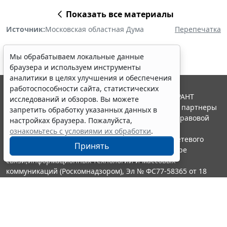
Показать все материалы
Источник:
Московская областная Дума
Перепечатка
Мы обрабатываем локальные данные
браузера и используем инструменты
аналитики в целях улучшения и обеспечения
работоспособности сайта, статистических
© ООО "НПП "ГАРАНТ-СЕРВИС", 2026. Система ГАРАНТ
исследований и обзоров. Вы можете
выпускается с 1990 года. Компания "Гарант" и ее партнеры
запретить обработку указанных данных в
являются участниками Российской ассоциации правовой
настройках браузера. Пожалуйста,
информации ГАРАНТ.
ознакомьтесь с условиями их обработки
.
Портал ГАРАНТ.РУ зарегистрирован в качестве сетевого
Принять
издания Федеральной службой по надзору в сфере
связи,информационных технологий и массовых
коммуникаций (Роскомнадзором), Эл № ФС77-58365 от 18
июня 2014 года.
16+
Контакты
8-800-200-88-88