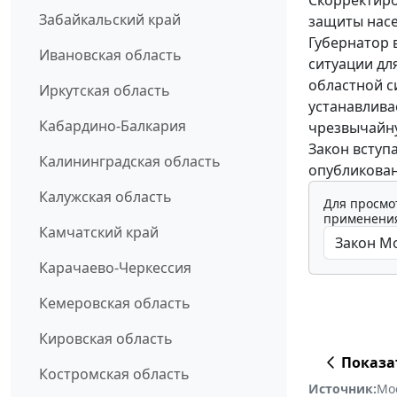
Скорректиро
Забайкальский край
защиты насе
Губернатор 
Ивановская область
ситуации дл
областной с
Иркутская область
устанавлива
Кабардино-Балкария
чрезвычайн
Закон вступ
Калининградская область
опубликован
Калужская область
Для просмо
применения
Камчатский край
Карачаево-Черкессия
Кемеровская область
Кировская область
Показа
Костромская область
Источник:
Мо