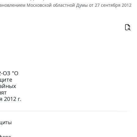
ановлением Московской областной Думы от 27 сентября 2012
2-ОЗ "О
щите
чайных
нят
 2012 г.
ащиты