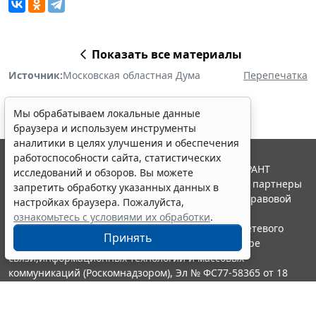
Показать все материалы
Источник:
Московская областная Дума
Перепечатка
Мы обрабатываем локальные данные
браузера и используем инструменты
аналитики в целях улучшения и обеспечения
работоспособности сайта, статистических
© ООО "НПП "ГАРАНТ-СЕРВИС", 2026. Система ГАРАНТ
исследований и обзоров. Вы можете
выпускается с 1990 года. Компания "Гарант" и ее партнеры
запретить обработку указанных данных в
являются участниками Российской ассоциации правовой
настройках браузера. Пожалуйста,
информации ГАРАНТ.
ознакомьтесь с условиями их обработки
.
Портал ГАРАНТ.РУ зарегистрирован в качестве сетевого
Принять
издания Федеральной службой по надзору в сфере
связи,информационных технологий и массовых
коммуникаций (Роскомнадзором), Эл № ФС77-58365 от 18
июня 2014 года.
16+