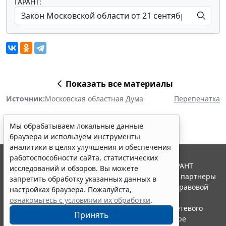
ГАРАНТ:
Показать все материалы
Источник:
Московская областная Дума
Перепечатка
Мы обрабатываем локальные данные
браузера и используем инструменты
аналитики в целях улучшения и обеспечения
работоспособности сайта, статистических
© ООО "НПП "ГАРАНТ-СЕРВИС", 2026. Система ГАРАНТ
исследований и обзоров. Вы можете
выпускается с 1990 года. Компания "Гарант" и ее партнеры
запретить обработку указанных данных в
являются участниками Российской ассоциации правовой
настройках браузера. Пожалуйста,
информации ГАРАНТ.
ознакомьтесь с условиями их обработки
.
Портал ГАРАНТ.РУ зарегистрирован в качестве сетевого
Принять
издания Федеральной службой по надзору в сфере