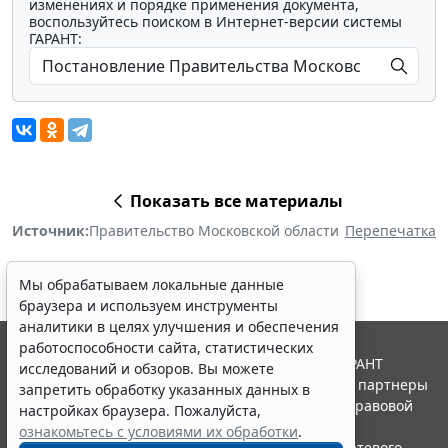
изменениях и порядке применения документа,
воспользуйтесь поиском в Интернет-версии системы
ГАРАНТ:
Показать все материалы
Источник:
Правительство Московской области
Перепечатка
Мы обрабатываем локальные данные
браузера и используем инструменты
аналитики в целях улучшения и обеспечения
работоспособности сайта, статистических
© ООО "НПП "ГАРАНТ-СЕРВИС", 2026. Система ГАРАНТ
исследований и обзоров. Вы можете
выпускается с 1990 года. Компания "Гарант" и ее партнеры
запретить обработку указанных данных в
являются участниками Российской ассоциации правовой
настройках браузера. Пожалуйста,
информации ГАРАНТ.
ознакомьтесь с условиями их обработки
.
Портал ГАРАНТ.РУ зарегистрирован в качестве сетевого