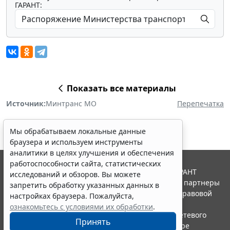
ГАРАНТ:
Показать все материалы
Источник:
Минтранс МО
Перепечатка
Мы обрабатываем локальные данные
браузера и используем инструменты
аналитики в целях улучшения и обеспечения
работоспособности сайта, статистических
© ООО "НПП "ГАРАНТ-СЕРВИС", 2026. Система ГАРАНТ
исследований и обзоров. Вы можете
выпускается с 1990 года. Компания "Гарант" и ее партнеры
запретить обработку указанных данных в
являются участниками Российской ассоциации правовой
настройках браузера. Пожалуйста,
информации ГАРАНТ.
ознакомьтесь с условиями их обработки
.
Портал ГАРАНТ.РУ зарегистрирован в качестве сетевого
Принять
издания Федеральной службой по надзору в сфере