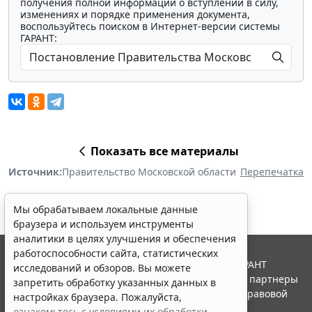
получения полной информации о вступлении в силу,
изменениях и порядке применения документа,
воспользуйтесь поиском в Интернет-версии системы
ГАРАНТ:
Показать все материалы
Источник:
Правительство Московской области
Перепечатка
Мы обрабатываем локальные данные
браузера и используем инструменты
аналитики в целях улучшения и обеспечения
работоспособности сайта, статистических
© ООО "НПП "ГАРАНТ-СЕРВИС", 2026. Система ГАРАНТ
исследований и обзоров. Вы можете
выпускается с 1990 года. Компания "Гарант" и ее партнеры
запретить обработку указанных данных в
являются участниками Российской ассоциации правовой
настройках браузера. Пожалуйста,
информации ГАРАНТ.
ознакомьтесь с условиями их обработки
.