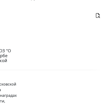
ОЗ "О
ербе
ской
сковской
а
 наградах
ти,