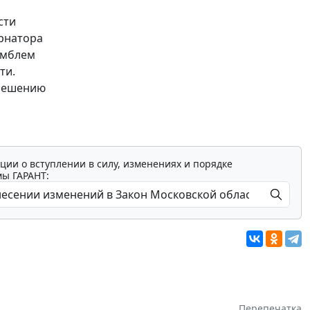
сти
ернатора
эмблем
ти.
 решению
ции о вступлении в силу, изменениях и порядке
мы ГАРАНТ:
Перепечатка