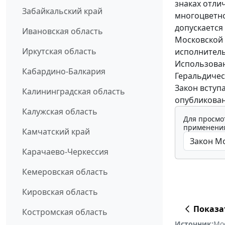
знаках отли
Забайкальский край
многоцветно
допускается
Ивановская область
Московской 
Иркутская область
исполнитель
Использован
Кабардино-Балкария
Геральдичес
Закон вступ
Калининградская область
опубликован
Калужская область
Для просмо
применения
Камчатский край
Карачаево-Черкессия
Кемеровская область
Кировская область
Показа
Костромская область
Источник:
Мо