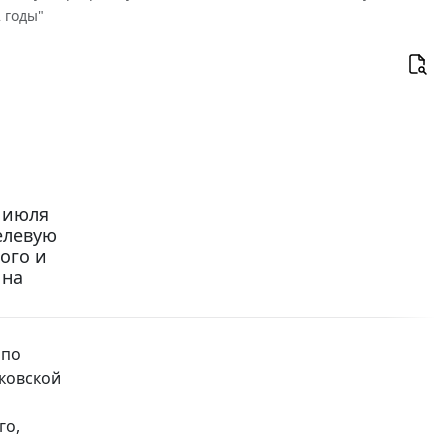
 годы"
 июля
елевую
ого и
 на
 по
ковской
го,