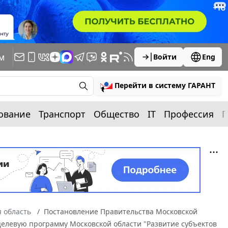
м
Войти
Eng
Перейти в систему ГАРАНТ
ование
Транспорт
Общество
IT
Профессия
П
 область
Постановление Правительства Московской
 целевую программу Московской области "Развитие субъектов