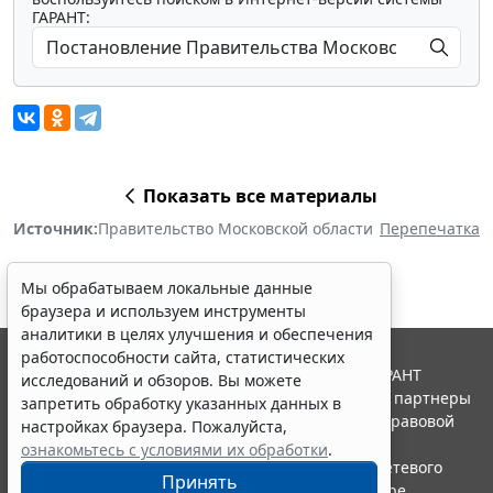
ГАРАНТ:
Показать все материалы
Источник:
Правительство Московской области
Перепечатка
Мы обрабатываем локальные данные
браузера и используем инструменты
аналитики в целях улучшения и обеспечения
работоспособности сайта, статистических
© ООО "НПП "ГАРАНТ-СЕРВИС", 2026. Система ГАРАНТ
исследований и обзоров. Вы можете
выпускается с 1990 года. Компания "Гарант" и ее партнеры
запретить обработку указанных данных в
являются участниками Российской ассоциации правовой
настройках браузера. Пожалуйста,
информации ГАРАНТ.
ознакомьтесь с условиями их обработки
.
Портал ГАРАНТ.РУ зарегистрирован в качестве сетевого
Принять
издания Федеральной службой по надзору в сфере